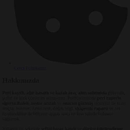
Çerez Politikamız
Hakkımızda
Pert kayıtlı, ağır hasarlı ve kazalı araç alım satımında
güvenilir,
şeffaf ve hızlı çözümler sunuyoruz. Portföyümüzde
pert raporlu
,
sigorta ihaleli
,
motor arızalı
ve
onarım görmüş
otomobil ile ticari
araçlar bulunur. Amacımız; doğru bilgi,
ekspertiz raporu
ve net
fiyatlandırma ile bütçene uygun aracı en kısa sürede bulmanı
sağlamak.
Yıllardır bu sektörde
şeffaf hasar kaydı
ve
dürüst bilgilendirme