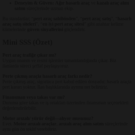
Deneyim & Güven:
Ağır hasarlı araç
ve
kazalı araç alım
satım
süreçlerinde uzman ekip.
Bu standartlar; “
pert araç sahibinden
”, “
pert araç satış
”, “
hasarlı
araç satış siteleri
”, “
en iyi pert araç sitesi
” gibi anahtar kelime
kümelerinde
güven sinyallerini
güçlendirir.
Mini SSS (Özet)
Pert araç trafiğe çıkar mı?
Uygun onarım ve resmi işlemler tamamlandığında çıkar. Biz
ilanlarda süreci şeffaf paylaşıyoruz.
Perte çıkmış araçla hasarlı araç farkı nedir?
Perte çıkmış araç, sigortaca pert kabul edilen dosyadır; hasarlı araçta
pert kararı yoktur. İlan başlıklarında ayrımı net belirtiriz.
Finansman veya takas var mı?
Duruma göre takas ve iş ortakları üzerinden finansman seçenekleri
değerlendirilebilir.
Motor arızalı/ yürür değil—alıyor musunuz?
Evet.
Motor arızalı araçlar
,
arızalı araç alım satım
süreçlerinde
aynı gün ön teklif verebiliriz.