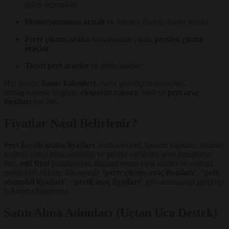
gelen seçenekler
Motor/şanzıman arızalı
ve bakıma ihtiyaç duyan araçlar
Perte çıkmış araba
dosyasından çıkan,
pertten çıkma
araçlar
Ticari pert araçlar
ve proje araçları
Her ilanda;
hasar kalemleri
, varsa şasi ölçüm sonuçları,
airbag/kaporta bilgileri,
ekspertiz raporu
özeti ve
pert araç
fiyatları
yer alır.
Fiyatlar Nasıl Belirlenir?
Pert kayıtlı araba fiyatları
; marka-model, hasarın kapsamı, onarım
kalitesi, parça bulunabilirliği ve piyasa verilerine göre hesaplanır.
Biz;
adil fiyat
politikasıyla, ilanlara emsal fiyat analizi ve onarım
perspektifi ekleriz. Bu sayede “
perte çıkmış araç fiyatları
”, “
pert
otomobil fiyatları
”, “
pertli araç fiyatları
” gibi aramalarda gerçekçi
beklenti oluştururuz.
Satın Alma Adımları (Uçtan Uca Destek)