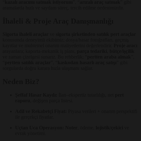
“
kazalı aracımı satmak istiyorum
”, “
arızalı araç satmak
” gibi
aramalarda hızlı ve saydam süreç, tercih edilme nedenimizdir.
İhaleli & Proje Araç Danışmanlığı
Sigorta ihaleli araçlar
ve
sigorta şirketinden satılık pert araçlar
konusunda deneyimli ekibimiz; dosya/hasar fotoğrafları, geçmiş
kayıtlar ve muhtemel onarım maliyetlerini değerlendirir.
Proje aracı
arayanlara; kaporta-mekanik iş planı,
parça tedariki
,
bütçe/işçilik
ve zaman çizelgesi sunarız. Bu rehberlik; “
pertten araba almak
”,
“
pertten satılık araçlar
”, “
kaskodan hasarlı araç satışı
” gibi
sorgularda doğru karara hızla ulaşmanı sağlar.
Neden Biz?
Şeffaf Hasar Kaydı:
İlan–ekspertiz tutarlılığı, net
pert
raporu
, değişen parça listesi.
Adil ve Rekabetçi Fiyat:
Piyasa verileri + onarım perspektifi
ile gerçekçi fiyatlar.
Uçtan Uca Operasyon:
Noter
, ödeme,
lojistik/çekici
ve
evrak yönetimi.