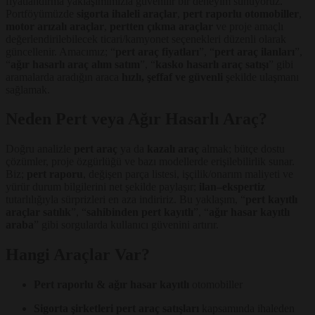
fiyatlandırma yaklaşımımızla güvenilir bir deneyim sunuyoruz.
Portföyümüzde
sigorta ihaleli araçlar
,
pert raporlu otomobiller
,
motor arızalı araçlar
,
pertten çıkma araçlar
ve proje amaçlı
değerlendirilebilecek ticari/kamyonet seçenekleri düzenli olarak
güncellenir. Amacımız; “
pert araç fiyatları
”, “
pert araç ilanları
”,
“
ağır hasarlı araç alım satım
”, “
kasko hasarlı araç satışı
” gibi
aramalarda aradığın araca
hızlı, şeffaf ve güvenli
şekilde ulaşmanı
sağlamak.
Neden Pert veya Ağır Hasarlı Araç?
Doğru analizle
pert araç
ya da
kazalı araç
almak; bütçe dostu
çözümler, proje özgürlüğü ve bazı modellerde erişilebilirlik sunar.
Biz;
pert raporu
, değişen parça listesi, işçilik/onarım maliyeti ve
yürür durum bilgilerini net şekilde paylaşır;
ilan–ekspertiz
tutarlılığıyla sürprizleri en aza indiririz. Bu yaklaşım, “
pert kayıtlı
araçlar satılık
”, “
sahibinden pert kayıtlı
”, “
ağır hasar kayıtlı
araba
” gibi sorgularda kullanıcı güvenini artırır.
Hangi Araçlar Var?
Pert raporlu & ağır hasar kayıtlı
otomobiller
Sigorta şirketleri pert araç satışları
kapsamında ihaleden