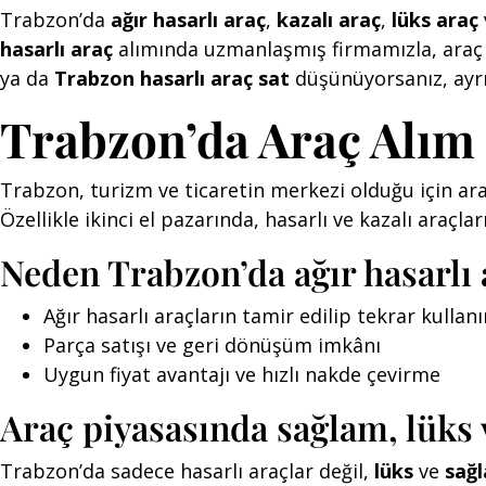
Trabzon’da
ağır hasarlı araç
,
kazalı araç
,
lüks araç
hasarlı araç
alımında uzmanlaşmış firmamızla, araç sa
ya da
Trabzon hasarlı araç sat
düşünüyorsanız, ayr
Trabzon’da Araç Alım
Trabzon, turizm ve ticaretin merkezi olduğu için ara
Özellikle ikinci el pazarında, hasarlı ve kazalı araçla
Neden Trabzon’da ağır hasarlı a
Ağır hasarlı araçların tamir edilip tekrar kulla
Parça satışı ve geri dönüşüm imkânı
Uygun fiyat avantajı ve hızlı nakde çevirme
Araç piyasasında sağlam, lüks v
Trabzon’da sadece hasarlı araçlar değil,
lüks
ve
sağl