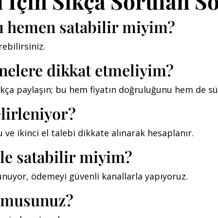
ı İçin Sıkça Sorulan S
mı hemen satabilir miyim?
ebilirsiniz.
nelere dikkat etmeliyim?
ıkça paylaşın; bu hem fiyatın doğruluğunu hem de süre
elirleniyor?
ve ikinci el talebi dikkate alınarak hesaplanır.
le satabilir miyim?
 sunuyor, ödemeyi güvenli kanallarla yapıyoruz.
r musunuz?