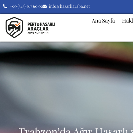
+90 (545) 567 60 07
info@hasarliaraba.net
Ana Sayfa
Hak
Trabzon’da Ağır Hasarlı 