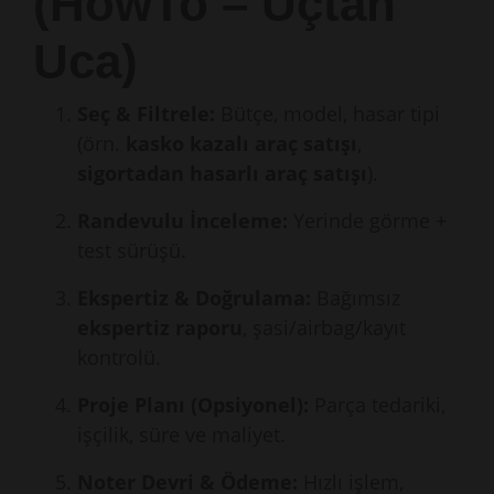
(HowTo – Uçtan
Uca)
Seç & Filtrele:
Bütçe, model, hasar tipi
(örn.
kasko kazalı araç satışı
,
sigortadan hasarlı araç satışı
).
Randevulu İnceleme:
Yerinde görme +
test sürüşü.
Ekspertiz & Doğrulama:
Bağımsız
ekspertiz raporu
, şasi/airbag/kayıt
kontrolü.
Proje Planı (Opsiyonel):
Parça tedariki,
işçilik, süre ve maliyet.
Noter Devri & Ödeme:
Hızlı işlem,