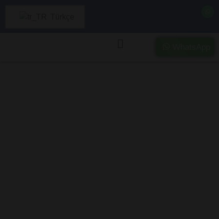
Türkçe
WhatsApp
Pert, Ağır Hasarlı
ve Kazalı
Araçlarda