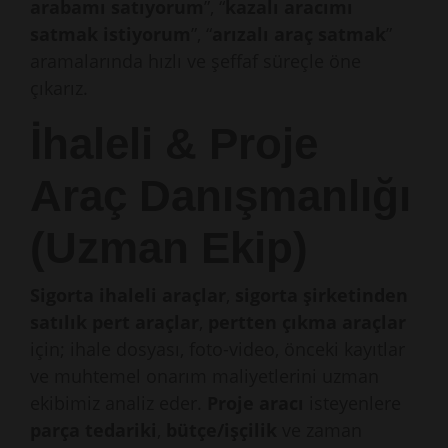
arabamı satıyorum
”, “
kazalı aracımı
satmak istiyorum
”, “
arızalı araç satmak
”
aramalarında hızlı ve şeffaf süreçle öne
çıkarız.
İhaleli & Proje
Araç Danışmanlığı
(Uzman Ekip)
Sigorta ihaleli araçlar
,
sigorta şirketinden
satılık pert araçlar
,
pertten çıkma araçlar
için; ihale dosyası, foto-video, önceki kayıtlar
ve muhtemel onarım maliyetlerini uzman
ekibimiz analiz eder.
Proje aracı
isteyenlere
parça tedariki
,
bütçe/işçilik
ve zaman