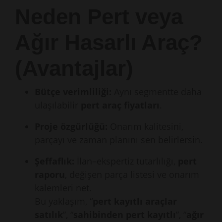
Neden Pert veya
Ağır Hasarlı Araç?
(Avantajlar)
Bütçe verimliliği:
Aynı segmentte daha
ulaşılabilir
pert araç fiyatları
.
Proje özgürlüğü:
Onarım kalitesini,
parçayı ve zaman planını sen belirlersin.
Şeffaflık:
İlan–ekspertiz tutarlılığı,
pert
raporu
, değişen parça listesi ve onarım
kalemleri net.
Bu yaklaşım, “
pert kayıtlı araçlar
satılık
”, “
sahibinden pert kayıtlı
”, “
ağır