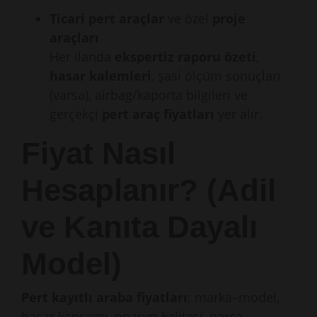
Ticari pert araçlar
ve özel
proje
araçları
Her ilanda
ekspertiz raporu özeti
,
hasar kalemleri
, şasi ölçüm sonuçları
(varsa), airbag/kaporta bilgileri ve
gerçekçi
pert araç fiyatları
yer alır.
Fiyat Nasıl
Hesaplanır? (Adil
ve Kanıta Dayalı
Model)
Pert kayıtlı araba fiyatları
; marka–model,
hasar kapsamı, onarım kalitesi, parça