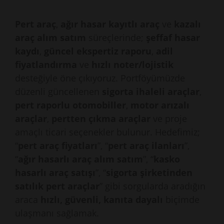
Pert araç
,
ağır hasar kayıtlı araç
ve
kazalı
araç alım satım
süreçlerinde;
şeffaf hasar
kaydı
,
güncel ekspertiz raporu
,
adil
fiyatlandırma
ve
hızlı noter/lojistik
desteğiyle öne çıkıyoruz. Portföyümüzde
düzenli güncellenen
sigorta ihaleli araçlar
,
pert raporlu otomobiller
,
motor arızalı
araçlar
,
pertten çıkma araçlar
ve proje
amaçlı ticari seçenekler bulunur. Hedefimiz;
“
pert araç fiyatları
”, “
pert araç ilanları
”,
“
ağır hasarlı araç alım satım
”, “
kasko
hasarlı araç satışı
”, “
sigorta şirketinden
satılık pert araçlar
” gibi sorgularda aradığın
araca
hızlı, güvenli, kanıta dayalı
biçimde
ulaşmanı sağlamak.