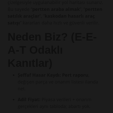
çizelgesiyle uygulanabilir yol haritası sunarız.
Bu sayede “
pertten araba almak
”, “
pertten
satılık araçlar
”, “
kaskodan hasarlı araç
satışı
” kararları daha hızlı ve güvenli verilir.
Neden Biz? (E-E-
A-T Odaklı
Kanıtlar)
Şeffaf Hasar Kaydı:
Pert raporu
,
değişen parça ve onarım listesi ilanda
net.
Adil Fiyat:
Piyasa verileri + onarım
gerçekleri aynı tabloda; abartı yok.