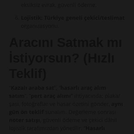
eksiksiz evrak, güvenli ödeme.
Lojistik:
Türkiye geneli çekici/teslimat
organizasyonu.
Aracını Satmak mı
İstiyorsun? (Hızlı
Teklif)
“
Kazalı araba sat
”, “
hasarlı araç alım
satım
”, “
pert araç alımı
” ihtiyacında; plaka/
şasi, fotoğraflar ve hasar özetini gönder,
aynı
gün ön teklif
sunalım. Değerleme sonrası
noter satışı
, güvenli ödeme ve çekici dâhil
lojistik tarafımızdan yönetilir. “
Hasarlı