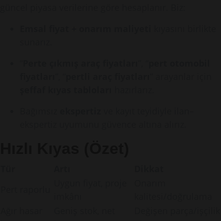
güncel piyasa verilerine göre hesaplanır. Biz:
Emsal fiyat + onarım maliyeti
kıyasını birlikte
sunarız.
“
Perte çıkmış araç fiyatları
”, “
pert otomobil
fiyatları
”, “
pertli araç fiyatları
” arayanlar için
şeffaf kıyas tabloları
hazırlarız.
Bağımsız
ekspertiz
ve kayıt teyidiyle ilan–
ekspertiz uyumunu güvence altına alırız.
Hızlı Kıyas (Özet)
Tür
Artı
Dikkat
Uygun fiyat, proje
Onarım
Pert raporlu
imkânı
kalitesi/doğrulama
Ağır hasar
Geniş stok, net
Değişen parça/işçilik