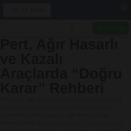
Türkçe
WhatsApp
Pert, Ağır Hasarlı
ve Kazalı
Araçlarda “Doğru
Karar” Rehberi
Pert araç
,
ağır hasar kayıtlı araç
ve
kazalı araç
alım satım
süreçlerinde;
şeffaf hasar kaydı
,
güncel ekspertiz raporu
,
adil fiyat
ve
hızlı
noter/lojistik
ile güven veriyoruz. Portföyümüzde
sigorta ihaleli araçlar
,
pert raporlu otomobiller
,