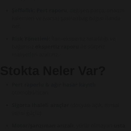
Şeffaflık:
Pert raporu
, değişen parça, onarım
kalemleri ve (varsa) şasi/airbag bilgisi ilanda
net.
Risk Yönetimi:
İlan–ekspertiz tutarlılığı ve
bağımsız
ekspertiz raporu
ile sürpriz
maliyetleri azaltırız.
Stokta Neler Var?
Pert raporlu & ağır hasar kayıtlı
otomobil/ticari
Sigorta ihaleli araçlar
(dosyası açık, emsal
verisi güçlü)
Motor/şanzıman arızalı
, yürür olmayan
usta