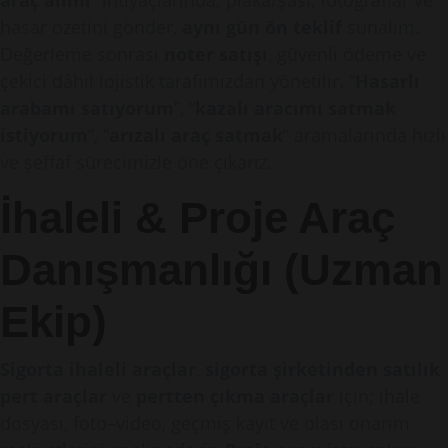
araç alımı
” ihtiyaçlarında; plaka/şasi, fotoğraflar ve
hasar özetini gönder,
aynı gün ön teklif
sunalım.
Değerleme sonrası
noter satışı
, güvenli ödeme ve
çekici dâhil lojistik tarafımızdan yönetilir. “
Hasarlı
arabamı satıyorum
”, “
kazalı aracımı satmak
istiyorum
”, “
arızalı araç satmak
” aramalarında hızlı
ve şeffaf sürecimizle öne çıkarız.
İhaleli & Proje Araç
Danışmanlığı (Uzman
Ekip)
Sigorta ihaleli araçlar
,
sigorta şirketinden satılık
pert araçlar
ve
pertten çıkma araçlar
için; ihale
dosyası, foto–video, geçmiş kayıt ve olası onarım