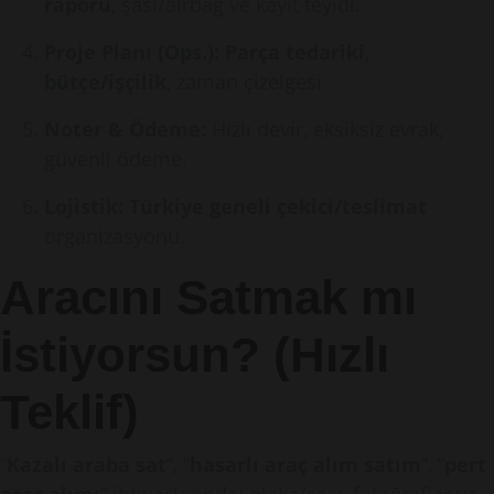
raporu
, şasi/airbag ve kayıt teyidi.
Proje Planı (Ops.):
Parça tedariki
,
bütçe/işçilik
, zaman çizelgesi.
Noter & Ödeme:
Hızlı devir, eksiksiz evrak,
güvenli ödeme.
Lojistik:
Türkiye geneli çekici/teslimat
organizasyonu.
Aracını Satmak mı
İstiyorsun? (Hızlı
Teklif)
“
Kazalı araba sat
”, “
hasarlı araç alım satım
”, “
pert