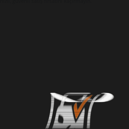
hızlı, güvenli satış fırsatını kaçırmayın.