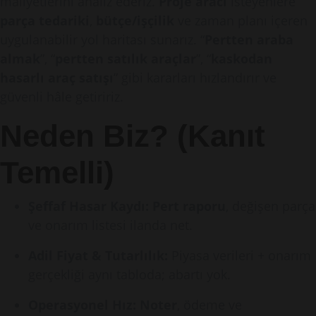
maliyetlerini analiz ederiz.
Proje aracı
isteyenlere
parça tedariki
,
bütçe/işçilik
ve zaman planı içeren
uygulanabilir yol haritası sunarız. “
Pertten araba
almak
”, “
pertten satılık araçlar
”, “
kaskodan
hasarlı araç satışı
” gibi kararları hızlandırır ve
güvenli hâle getiririz.
Neden Biz? (Kanıt
Temelli)
Şeffaf Hasar Kaydı:
Pert raporu
, değişen parça
ve onarım listesi ilanda net.
Adil Fiyat & Tutarlılık:
Piyasa verileri + onarım
gerçekliği aynı tabloda; abartı yok.
Operasyonel Hız:
Noter
, ödeme ve