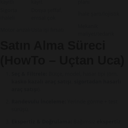
kayıtlı
kayıt
planı
Sigorta
Dosya şeffaf,
İhale şartı/lojistik
ihaleli
emsal çok
Mekanik
Motor arızalı
Usta işi fırsatı
maliyet/tedarik
Satın Alma Süreci
(HowTo – Uçtan Uca)
Seç & Filtrele:
Bütçe, model, hasar tipi (örn.
kasko kazalı araç satışı
,
sigortadan hasarlı
araç satışı
).
Randevulu İnceleme:
Yerinde görme + test
sürüşü.
Ekspertiz & Doğrulama:
Bağımsız
ekspertiz