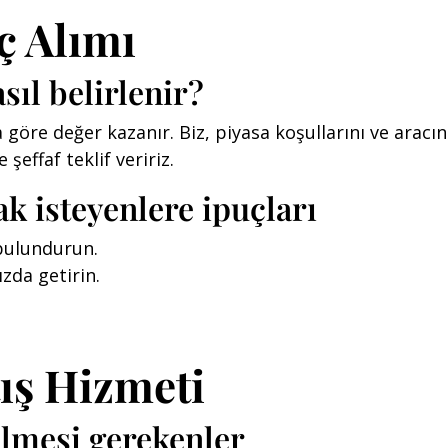
ç Alımı
sıl belirlenir?
a göre değer kazanır. Biz, piyasa koşullarını ve ara
 şeffaf teklif veririz.
k isteyenlere ipuçları
 bulundurun.
ızda getirin.
ış Hizmeti
ilmesi gerekenler