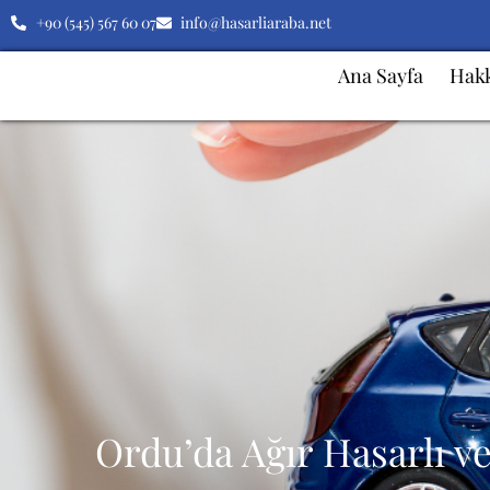
+90 (545) 567 60 07
info@hasarliaraba.net
Ana Sayfa
Hak
Ordu’da Ağır Hasarlı ve