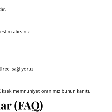
ir.
slim alırsınız.
üreci sağlıyoruz.
 yüksek memnuniyet oranımız bunun kanıtı.
lar (FAQ)