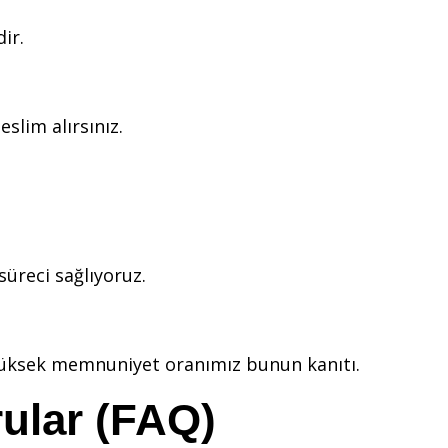
ir.
slim alırsınız.
süreci sağlıyoruz.
 yüksek memnuniyet oranımız bunun kanıtı.
rular (FAQ)