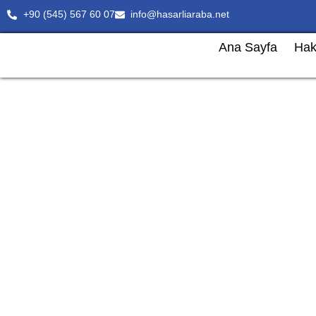
+90 (545) 567 60 07
info@hasarliaraba.net
Ana Sayfa
Hak
Düzce’da Ağır Hasarlı v