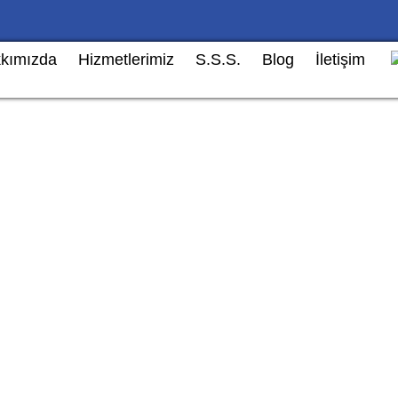
kımızda
Hizmetlerimiz
S.S.S.
Blog
İletişim
e Kazalı Araç Alımı – Güvenil