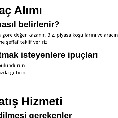
aç Alımı
asıl belirlenir?
a göre değer kazanır. Biz, piyasa koşullarını ve ara
e şeffaf teklif veririz.
tmak isteyenlere ipuçları
 bulundurun.
ızda getirin.
atış Hizmeti
dilmesi gerekenler