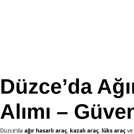
Düzce’da Ağır
Alımı – Güven
Düzce’da
ağır hasarlı araç
,
kazalı araç
,
lüks araç
v