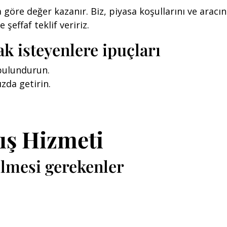
a göre değer kazanır. Biz, piyasa koşullarını ve ara
 şeffaf teklif veririz.
ak isteyenlere ipuçları
 bulundurun.
ızda getirin.
tış Hizmeti
ilmesi gerekenler