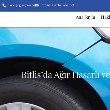
+90 (545) 567 60 07
info@hasarliaraba.net
Ana Sayfa
Hak
Bitlis’da Ağır Hasarlı 