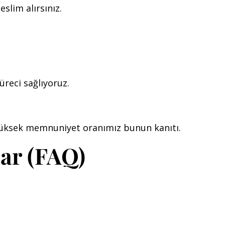
slim alırsınız.
süreci sağlıyoruz.
 yüksek memnuniyet oranımız bunun kanıtı.
lar (FAQ)